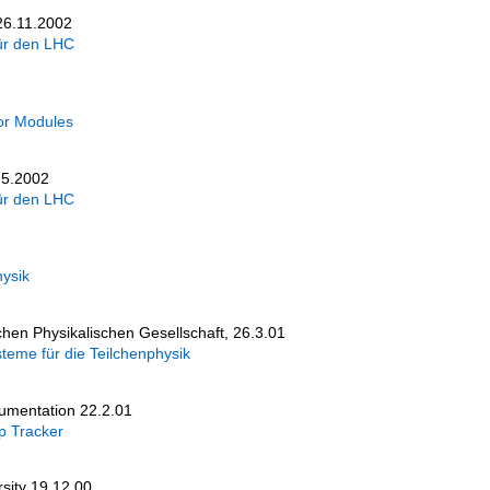
6.11.2002
für den LHC
or Modules
.5.2002
für den LHC
hysik
hen Physikalischen Gesellschaft, 26.3.01
teme für die Teilchenphysik
umentation 22.2.01
p Tracker
sity 19.12.00