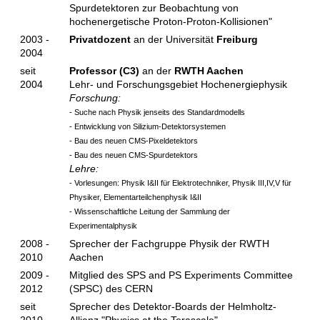
Spurdetektoren zur Beobachtung von
hochenergetische Proton-Proton-Kollisionen"
2003 -
Privatdozent
an der Universität
Freiburg
2004
seit
Professor (C3)
an der
RWTH Aachen
2004
Lehr- und Forschungsgebiet Hochenergiephysik
Forschung:
- Suche nach Physik jenseits des Standardmodells
- Entwicklung von Silizium-Detektorsystemen
- Bau des neuen CMS-Pixeldetektors
- Bau des neuen CMS-Spurdetektors
Lehre:
- Vorlesungen: Physik I&II für Elektrotechniker, Physik III,IV,V für
Physiker, Elementarteilchenphysik I&II
- Wissenschaftliche Leitung der Sammlung der
Experimentalphysik
2008 -
Sprecher der Fachgruppe Physik der RWTH
2010
Aachen
2009 -
Mitglied des SPS and PS Experiments Committee
2012
(SPSC) des CERN
seit
Sprecher des Detektor-Boards der Helmholtz-