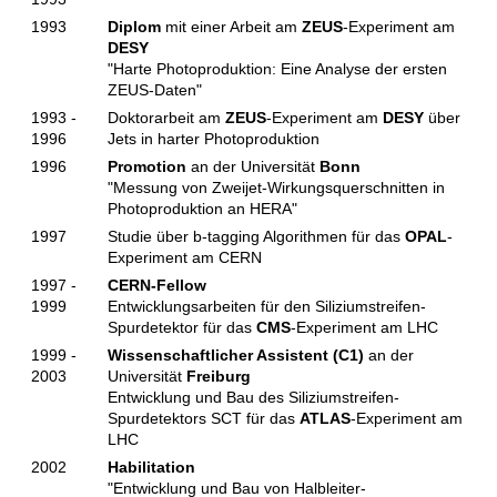
1993
Diplom
mit einer Arbeit am
ZEUS
-Experiment am
DESY
"Harte Photoproduktion: Eine Analyse der ersten
ZEUS-Daten"
1993 -
Doktorarbeit am
ZEUS
-Experiment am
DESY
über
1996
Jets in harter Photoproduktion
1996
Promotion
an der Universität
Bonn
"Messung von Zweijet-Wirkungsquerschnitten in
Photoproduktion an HERA"
1997
Studie über b-tagging Algorithmen für das
OPAL
-
Experiment am CERN
1997 -
CERN-Fellow
1999
Entwicklungsarbeiten für den Siliziumstreifen-
Spurdetektor für das
CMS
-Experiment am LHC
1999 -
Wissenschaftlicher Assistent (C1)
an der
2003
Universität
Freiburg
Entwicklung und Bau des Siliziumstreifen-
Spurdetektors SCT für das
ATLAS
-Experiment am
LHC
2002
Habilitation
"Entwicklung und Bau von Halbleiter-