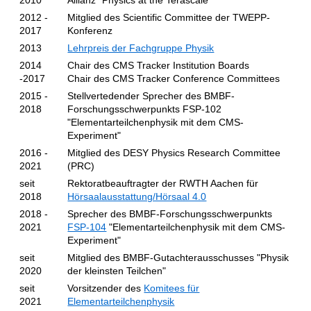
2010
Allianz "Physics at the Terascale"
2012 -
Mitglied des Scientific Committee der TWEPP-
2017
Konferenz
2013
Lehrpreis der Fachgruppe Physik
2014
Chair des CMS Tracker Institution Boards
-2017
Chair des CMS Tracker Conference Committees
2015 -
Stellvertedender Sprecher des BMBF-
2018
Forschungsschwerpunkts FSP-102
"Elementarteilchenphysik mit dem CMS-
Experiment"
2016 -
Mitglied des DESY Physics Research Committee
2021
(PRC)
seit
Rektoratbeauftragter der RWTH Aachen für
2018
Hörsaalausstattung/Hörsaal 4.0
2018 -
Sprecher des BMBF-Forschungsschwerpunkts
2021
FSP-104
"Elementarteilchenphysik mit dem CMS-
Experiment"
seit
Mitglied des BMBF-Gutachterausschusses "Physik
2020
der kleinsten Teilchen"
seit
Vorsitzender des
Komitees für
2021
Elementarteilchenphysik